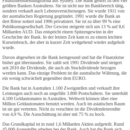
Finanzdienstleistungsfirma aus Sydney. Die Bank gehört zu den vier
größten Banken Australiens. Sie ist nicht nur im Bankbereich tätig,
sondern verkauft auch Lebensversicherungen. Sie wurde 1911 von
der australischen Regierung gegründet. 1991 wurde die Bank an
dert Börse notiert und 1996 privatisiert. Sie ist zu über 99 % eine
Publikumsgesellschaft. Der Gewinn steigerte sich um 13 % auf 8,6
Milliarden AUD. Das entspricht einem Spitzengewinn in der
Geschichte der Bank. In der letzten Zeit kam es zu einem leichten
Kurseinbruch, der aber in kurzer Zeit weitgehend wieder aufgeholt
wurde.
Davon abgesehen ist die Bank kerngesund und hat die Finanzkrise
bisher gut überstanden. Sie zahlt seit 1991 Dividende und steigert
seit 2010 die Dividende, die auch als Stockdividende bezogen
werden kann. Das einzige Problem ist die australische Währung, die
ein wenig schwächelt gegenüber dem EURO.
Die Bank hat in Australien 1.100 Zweigstellen und verkauft ihre
Leistungen auch noch an ungefähr 3.800 Postschaltern. Sie unterhält
4.100 Geldautomaten in Australien. Weltweit können über eine
Million Geldautomaten benutzt werden. Auch im asiatischen Raum
ist sie gut vertreten. Nicht zu verachten ist die Dividendenrendite
von 4,9 %. Die Ausschüttung ist aber mit 75 % zu hoch.
Das Grundkapital ist in rund 1,6 Millarden Aktien aufgeteilt. Rund
45.000 Angestellte arbeiten bei der Bank. Auch hat die Bank sich