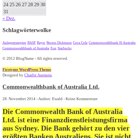
24
25
26
27
28
29
30
31
« Dez.
Schlagwörterwolke
Anlagestrategien
BASF
Bayer
Becton Dickinson
Coca Cola
Commonwealthbank 0f Australia
Commonwealthbank of Australia
Eon
Starbucks
© 2012 BlogName - All rights reserved.
Firstyme WordPress Theme
.
Designed by
Charlie Asemota
.
Commonwealthbank of Australia Ltd.
28. November 2014 - Author: Ewald - Keine Kommentare
Die Commonwealth Bank of Australia
Ltd. ist eine Finanzdienstleistungsfirma
aus Sydney. Die Bank gehört zu den vier
größten Banken Australiens. Sie ist nicht