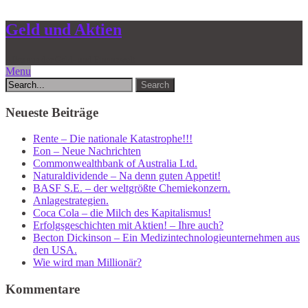
Geld und Aktien
Alles aus der Geld- und Finanzwelt
Menu
Neueste Beiträge
Rente – Die nationale Katastrophe!!!
Eon – Neue Nachrichten
Commonwealthbank of Australia Ltd.
Naturaldividende – Na denn guten Appetit!
BASF S.E. – der weltgrößte Chemiekonzern.
Anlagestrategien.
Coca Cola – die Milch des Kapitalismus!
Erfolgsgeschichten mit Aktien! – Ihre auch?
Becton Dickinson – Ein Medizintechnologieunternehmen aus
den USA.
Wie wird man Millionär?
Kommentare