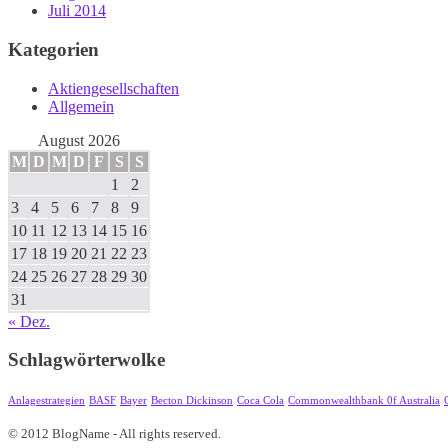
Juli 2014
Kategorien
Aktiengesellschaften
Allgemein
August 2026
M
D
M
D
F
S
S
1
2
3
4
5
6
7
8
9
10
11
12
13
14
15
16
17
18
19
20
21
22
23
24
25
26
27
28
29
30
31
« Dez.
Schlagwörterwolke
Anlagestrategien
BASF
Bayer
Becton Dickinson
Coca Cola
Commonwealthbank 0f Australia
© 2012 BlogName - All rights reserved.