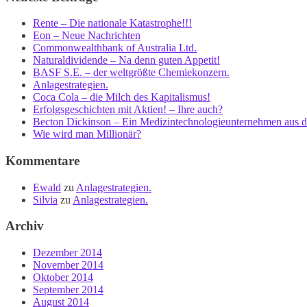
Rente – Die nationale Katastrophe!!!
Eon – Neue Nachrichten
Commonwealthbank of Australia Ltd.
Naturaldividende – Na denn guten Appetit!
BASF S.E. – der weltgrößte Chemiekonzern.
Anlagestrategien.
Coca Cola – die Milch des Kapitalismus!
Erfolgsgeschichten mit Aktien! – Ihre auch?
Becton Dickinson – Ein Medizintechnologieunternehmen aus 
Wie wird man Millionär?
Kommentare
Ewald
zu
Anlagestrategien.
Silvia
zu
Anlagestrategien.
Archiv
Dezember 2014
November 2014
Oktober 2014
September 2014
August 2014