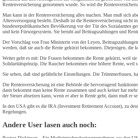
Rentenversicherung genommen wurde. So wird die Rentenversicherung
Man kann in der Rentenversicherung alles machen. Man muß sich aber be
Altersversorgung besteht. Deshalb ist die Rentenversicherung nicht i
bundesrepublikanischen Bevölkerung vor der Tür des Sozialamtes ges
und kein Fürsorgesystem. Sie beruht auf Beitragszahlungen und Rent
Der Vorschlag von Frau Ministerin von der Leyen, Beitragszahlungen d
werden, daß sie auch die Rente gekürzt bekommen. Diejenigen, die ke
Weiter geht es mit: Die Frauen bekommen die Rente gekürzt, weil sie l
Solidaritätsprinzip. Die Raucher bekommen eine höhere Rente, weil si
Sie sehen, daß sind gefährliche Einstellungen. Die Trümmerfrauen, h
Die Rentenversicherung ist eine Behörde die hervorragend funktioniert
dann bekommt man keine Rente zusammen und auch keiner hat mehr Lu
der Steuer absetzen kann, wenn er aber in Rente geht, dann muß er sei
In den USA gibt es die IRA (Investment Retirement Account), zu deuts
Regelungen.
Andere User lasen auch noch:
Becton Dickinson – Ein Medizintechnologieunternehmen aus den USA