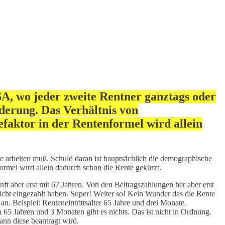
A, wo jeder zweite Rentner ganztags oder
derung. Das Verhältnis von
faktor in der Rentenformel wird allein
 arbeiten muß. Schuld daran ist hauptsächlich die demographische
rmel wird allein dadurch schon die Rente gekürzt.
 aber erst mit 67 Jahren. Von den Beitragszahlungen her aber erst
nicht eingezahlt haben. Super! Weiter so! Kein Wunder das die Rente
. Beispiel: Renteneintrittsalter 65 Jahre und drei Monate.
 65 Jahren und 3 Monaten gibt es nichts. Das ist nicht in Ordnung.
ann diese beantragt wird.