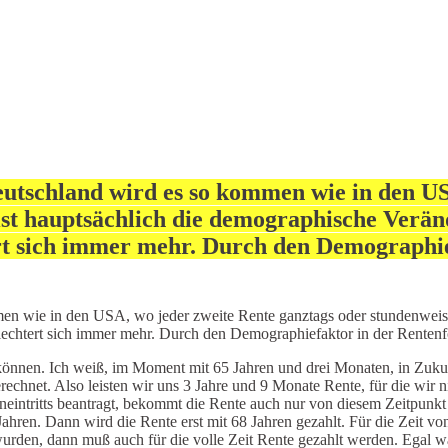
utschland wird es so kommen wie in den US
ist hauptsächlich die demographische Verän
rt sich immer mehr. Durch den Demographie
en wie in den USA, wo jeder zweite Rente ganztags oder stundenweise
lechtert sich immer mehr. Durch den Demographiefaktor in der Rentenfo
önnen. Ich weiß, im Moment mit 65 Jahren und drei Monaten, in Zukunft
echnet. Also leisten wir uns 3 Jahre und 9 Monate Rente, für die wir 
ntritts beantragt, bekommt die Rente auch nur von diesem Zeitpunkt an
ren. Dann wird die Rente erst mit 68 Jahren gezahlt. Für die Zeit von
 wurden, dann muß auch für die volle Zeit Rente gezahlt werden. Egal w