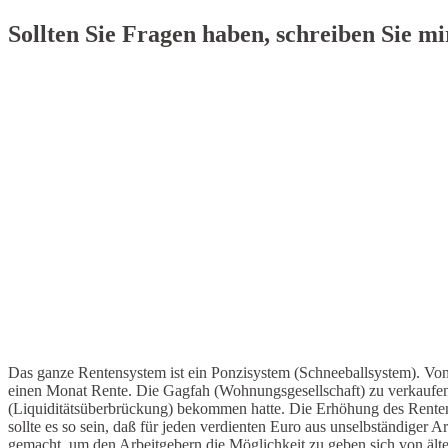
Sollten Sie Fragen haben, schreiben Sie mi
Das ganze Rentensystem ist ein Ponzisystem (Schneeballsystem). Von
einen Monat Rente. Die Gagfah (Wohnungsgesellschaft) zu verkaufen 
(Liquiditätsüberbrückung) bekommen hatte. Die Erhöhung des Rentenal
sollte es so sein, daß für jeden verdienten Euro aus unselbständiger
gemacht, um den Arbeitgebern die Möglichkeit zu geben sich von älte