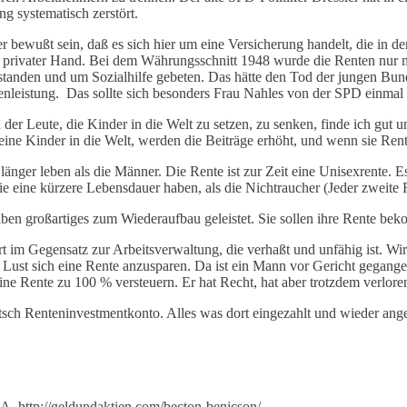
 systematisch zerstört.
wußt sein, daß es sich hier um eine Versicherung handelt, die in der H
n privater Hand. Bei dem Währungsschnitt 1948 wurde die Renten nur mi
tanden und um Sozialhilfe gebeten. Das hätte den Tod der jungen Bund
enleistung. Das sollte sich besonders Frau Nahles von der SPD einmal
er Leute, die Kinder in die Welt zu setzen, zu senken, finde ich gut u
ine Kinder in die Welt, werden die Beiträge erhöht, und wenn sie Rent
änger leben als die Männer. Die Rente ist zur Zeit eine Unisexrente. Es
e eine kürzere Lebensdauer haben, als die Nichtraucher (Jeder zweite 
aben großartiges zum Wiederaufbau geleistet. Sie sollen ihre Rente be
 im Gegensatz zur Arbeitsverwaltung, die verhaßt und unfähig ist. Wird 
st sich eine Rente anzusparen. Da ist ein Mann vor Gericht gegange
ne Rente zu 100 % versteuern. Er hat Recht, hat aber trotzdem verloren,
ch Renteninvestmentkonto. Alles was dort eingezahlt und wieder angeleg
. http://geldundaktien.com/becton-benicson/