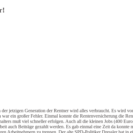
r!
 der jetzigen Generation der Rentner wird alles verbraucht. Es wird v
war ein großer Fehler. Einmal konnte die Rentenversicherung die Ren
ters muß viel schneller erfolgen. Auch all die kleinen Jobs (400 Euro)
 Arbeit auch Beiträge gezahlt werden. Es gab einmal eine Zeit da konnt
ren Arbeitnehmern zu trennen. Der alte SPD-Politiker Dressler hat in 