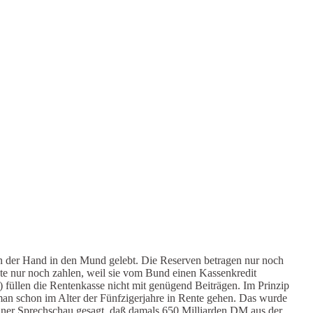
on der Hand in den Mund gelebt. Die Reserven betragen nur noch
te nur noch zahlen, weil sie vom Bund einen Kassenkredit
 füllen die Rentenkasse nicht mit genügend Beiträgen. Im Prinzip
e man schon im Alter der Fünfzigerjahre in Rente gehen. Das wurde
einer Sprechschau gesagt, daß damals 650 Milliarden DM aus der