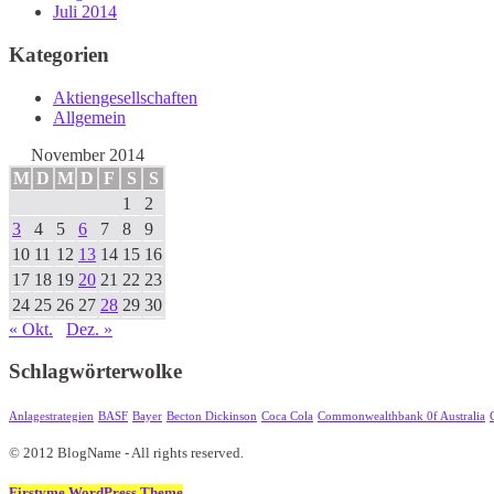
Juli 2014
Kategorien
Aktiengesellschaften
Allgemein
November 2014
M
D
M
D
F
S
S
1
2
3
4
5
6
7
8
9
10
11
12
13
14
15
16
17
18
19
20
21
22
23
24
25
26
27
28
29
30
« Okt.
Dez. »
Schlagwörterwolke
Anlagestrategien
BASF
Bayer
Becton Dickinson
Coca Cola
Commonwealthbank 0f Australia
© 2012 BlogName - All rights reserved.
Firstyme WordPress Theme
.