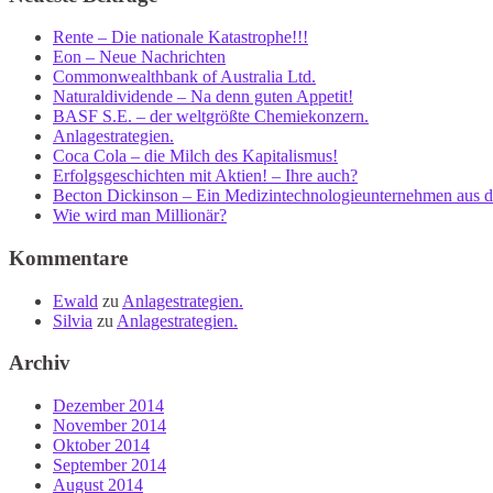
Rente – Die nationale Katastrophe!!!
Eon – Neue Nachrichten
Commonwealthbank of Australia Ltd.
Naturaldividende – Na denn guten Appetit!
BASF S.E. – der weltgrößte Chemiekonzern.
Anlagestrategien.
Coca Cola – die Milch des Kapitalismus!
Erfolgsgeschichten mit Aktien! – Ihre auch?
Becton Dickinson – Ein Medizintechnologieunternehmen aus 
Wie wird man Millionär?
Kommentare
Ewald
zu
Anlagestrategien.
Silvia
zu
Anlagestrategien.
Archiv
Dezember 2014
November 2014
Oktober 2014
September 2014
August 2014