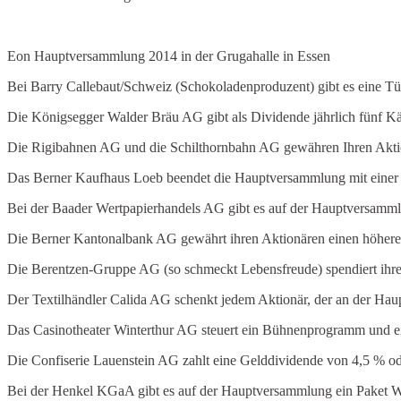
Eon Hauptversammlung 2014 in der Grugahalle in Essen
Bei Barry Callebaut/Schweiz (Schokoladenproduzent) gibt es eine Tü
Die Königsegger Walder Bräu AG gibt als Dividende jährlich fünf Käs
Die Rigibahnen AG und die Schilthornbahn AG gewähren Ihren Aktio
Das Berner Kaufhaus Loeb beendet die Hauptversammlung mit einer 
Bei der Baader Wertpapierhandels AG gibt es auf der Hauptversammlu
Die Berner Kantonalbank AG gewährt ihren Aktionären einen höhere
Die Berentzen-Gruppe AG (so schmeckt Lebensfreude) spendiert ihren
Der Textilhändler Calida AG schenkt jedem Aktionär, der an der Ha
Das Casinotheater Winterthur AG steuert ein Bühnenprogramm und ei
Die Confiserie Lauenstein AG zahlt eine Gelddividende von 4,5 % ode
Bei der Henkel KGaA gibt es auf der Hauptversammlung ein Paket W